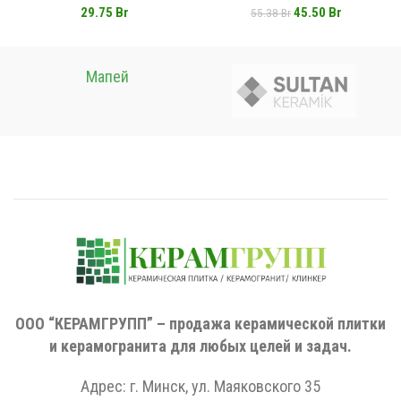
Первоначальная
Текущая
29.75
Br
45.50
Br
55.38
Br
цена
цена:
составляла
45.50 Br.
55.38 Br.
Мапей
ООО “КЕРАМГРУПП” – продажа керамической плитки
и керамогранита для любых целей и задач.
Адрес: г. Минск, ул. Маяковского 35